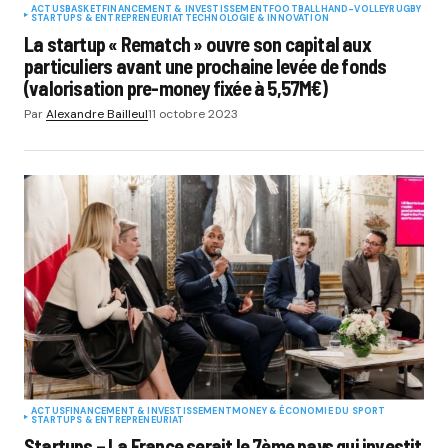
ACTUS
BASKET
FINANCEMENT & INVESTISSEMENT
FOOTBALL
HAND-VOLLEY
RUGBY
STARTUPS & ENTREPRENEURIAT
TECHNOLOGIE & INNOVATION
La startup « Rematch » ouvre son capital aux
particuliers avant une prochaine levée de fonds
(valorisation pre-money fixée à 5,57M€)
Par
Alexandre Bailleul
11 octobre 2023
ACTUS
FINANCEMENT & INVESTISSEMENT
MONEY & ÉCONOMIE DU SPORT
STARTUPS & ENTREPRENEURIAT
Startups – La France serait le 7ème pays qui investit