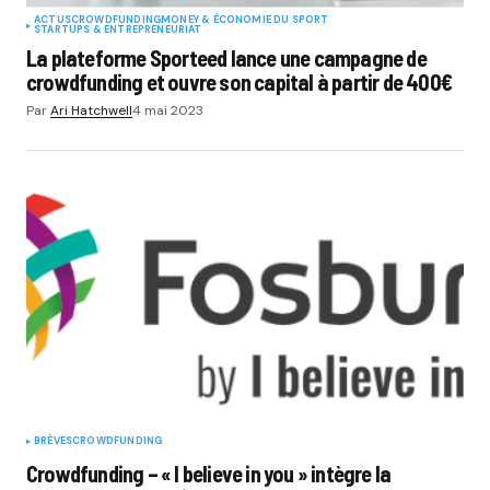
ACTUS
CROWDFUNDING
MONEY & ÉCONOMIE DU SPORT
STARTUPS & ENTREPRENEURIAT
La plateforme Sporteed lance une campagne de
crowdfunding et ouvre son capital à partir de 400€
Par
Ari Hatchwell
4 mai 2023
BRÈVES
CROWDFUNDING
Crowdfunding – « I believe in you » intègre la