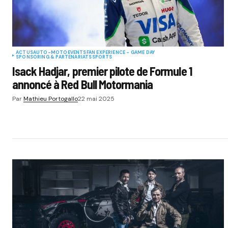
ACTUS
AUTO-MOTO
EVENTS
FAN EXPERIENCE - GAME DAY
SPONSORING & PARTENARIATS
SPORTS
Isack Hadjar, premier pilote de Formule 1
annoncé à Red Bull Motormania
Par
Mathieu Portogallo
22 mai 2025