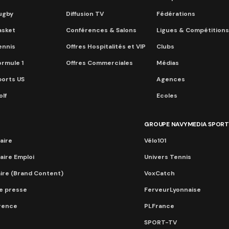
ugby
Diffusion TV
Fédérations
asket
Conférences & Salons
Ligues & Compétitions
ennis
Offres Hospitalités et VIP
Clubs
ormule 1
Offres Commerciales
Médias
ports US
Agences
lf
Ecoles
GROUPE NAVYMEDIA SPORT
aire
Vélo101
aire Emploi
Univers Tennis
aire (Brand Content)
VoxCatch
e presse
FerveurLyonnaise
érence
PLFrance
SPORT-TV