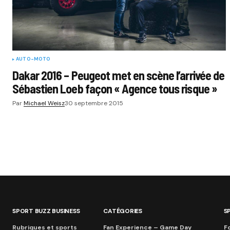
AUTO-MOTO
Dakar 2016 – Peugeot met en scène l’arrivée de
Sébastien Loeb façon « Agence tous risque »
Par
Michael Weisz
30 septembre 2015
SPORT BUZZ BUSINESS
CATÉGORIES
S
Rubriques et sports
Fan Experience – Game Day
Fo