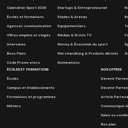
Calendrier Sport 2026
Startups & Entrepreneuriat
R
Écoles et formations
Stades & Arenas
B
Agences communication
Equipementiers
T
Offres emplois et stages
Médias & Droits TV
F
Interviews
Money & Économie du sport
S
Bons Plans
Merchandising & Produits dérivés
Go
Code Promo etoro
Nominations
ÉCOLES ET FORMATIONS
NOS OFFRES
Écoles
Devenir Parten
Campus et établissements
Devenir Parten
Formations et programmes
Article Parten
Métiers
Communiqué d
Salon ou conf
Bon plan