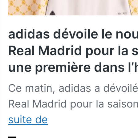
adidas dévoile le no
Real Madrid pour la
une première dans l’h
Ce matin, adidas a dévoilé
Real Madrid pour la sais
adidas
suite de
dévoile
le
nouveau