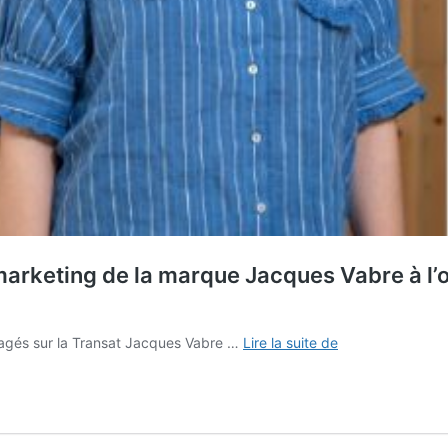
marketing de la marque Jacques Vabre à l’
Interview
gagés sur la Transat Jacques Vabre …
Lire la suite de
:
Émilie
Obadia,
responsable
marketing