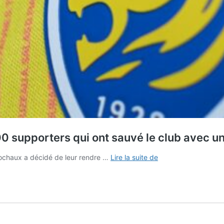
supporters qui ont sauvé le club avec un 
Le
Sochaux a décidé de leur rendre …
Lire la suite de
FC
Sochaux
rend
hommage
aux
11