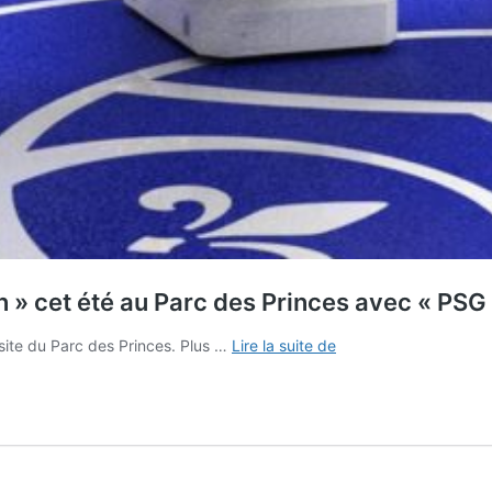
on » cet été au Parc des Princes avec « PSG
Le
isite du Parc des Princes. Plus …
Lire la suite de
PSG
va
lancer
sa
nouvelle
« attraction »