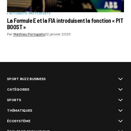
ACTUS
AUTO-MOTO
SPORTS
La Formule E et la FIA introduisent la fonction « PIT
BOOST »
Par
Mathieu Portogallo
22 janvier 2025
SPORT BUZZ BUSINESS
CATÉGORIES
SPORTS
THÉMATIQUES
ÉCOSYSTÈME