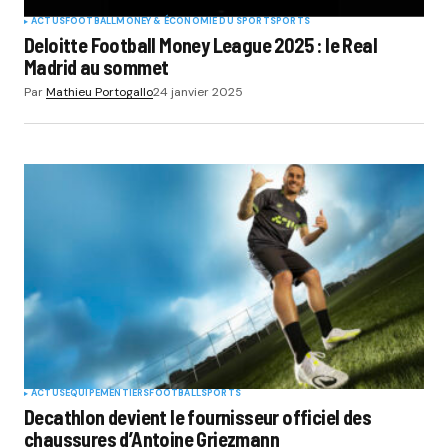
ACTUS
FOOTBALL
MONEY & ÉCONOMIE DU SPORT
SPORTS
Deloitte Football Money League 2025 : le Real
Madrid au sommet
Par
Mathieu Portogallo
24 janvier 2025
ACTUS
EQUIPEMENTIERS
FOOTBALL
SPORTS
Decathlon devient le fournisseur officiel des
chaussures d’Antoine Griezmann