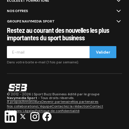
ÉCOLES ET FORMATIONS
NOS OFFRES
GROUPE NAVYMEDIA SPORT
Restez au courant des nouvelles les plus
importantes du sport business
Valider
Dans votre boite e-mail (1 fois par semaine).
© 2012 - 2026 | Sport Buzz Business édité par le groupe
Navymedia Sport
- Tous droits réservés.
A propos
Annonceurs
Devenir partenaire
Nos partenaires
Nos collaborations
L’équipe
Contactez la rédaction
Contact
Mentions Légales
Politique de confidentialité