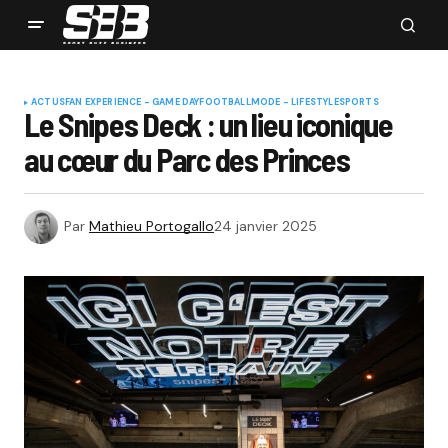
ACTUS
FAN EXPERIENCE - GAME DAY
FOOTBALL
MODE - LIFESTYLE
SPORTS
Le Snipes Deck : un lieu iconique
au cœur du Parc des Princes
Par
Mathieu Portogallo
24 janvier 2025