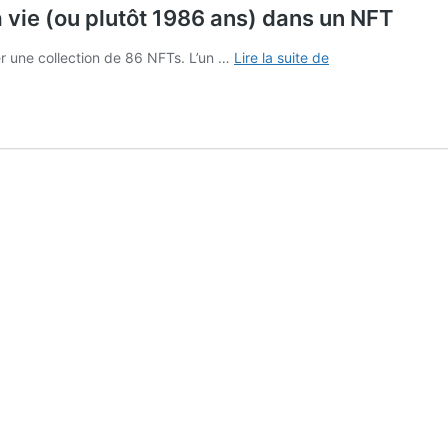
 vie (ou plutôt 1986 ans) dans un NFT
Ligue
er une collection de 86 NFTs. L’un …
Lire la suite de
1
–
L’ESTAC
offre
un
abonnement
à
vie
(ou
plutôt
1986
ans)
dans
un
NFT