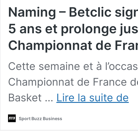
Naming – Betclic sig
5 ans et prolonge ju
Championnat de Fra
Cette semaine et à l’occas
Championnat de France de
Nam
Basket …
Lire la suite de
–
Betc
sign
Sport Buzz Business
un
nou
cont
de