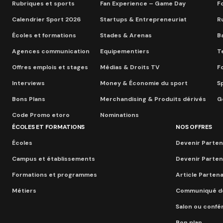
Rubriques et sports
Fan Experience – Game Day
Fo
Calendrier Sport 2026
Startups & Entrepreneuriat
R
Écoles et formations
Stades & Arenas
B
Agences communication
Equipementiers
T
Offres emplois et stages
Médias & Droits TV
F
Interviews
Money & Économie du sport
S
Bons Plans
Merchandising & Produits dérivés
Go
Code Promo etoro
Nominations
ÉCOLES ET FORMATIONS
NOS OFFRES
Écoles
Devenir Parten
Campus et établissements
Devenir Parten
Formations et programmes
Article Parten
Métiers
Communiqué d
Salon ou conf
Bon plan