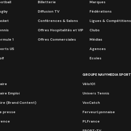
otball
Billetterie
Marques
ugby
Diffusion TV
Fédérations
asket
Conférences & Salons
Ligues & Compétitions
ennis
Offres Hospitalités et VIP
Clubs
ormule 1
Offres Commerciales
Médias
ports US
Agences
lf
Ecoles
GROUPE NAVYMEDIA SPORT
aire
Vélo101
aire Emploi
Univers Tennis
aire (Brand Content)
VoxCatch
e presse
FerveurLyonnaise
érence
PLFrance
SPORT-TV