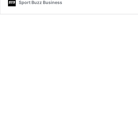
Sport Buzz Business
partenaire
« paris
sportifs »
du
Paris
Saint-
Germain
dès
2022-
2023
en
remplacement
d’Unibet
?