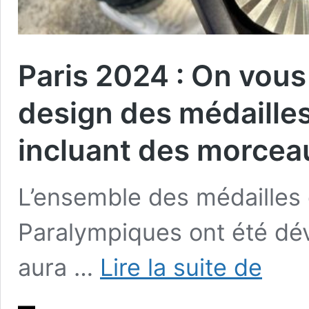
Paris 2024 : On vous 
design des médaille
incluant des morceau
L’ensemble des médailles
Paralympiques ont été dévo
Paris
aura …
Lire la suite de
2024
:
On