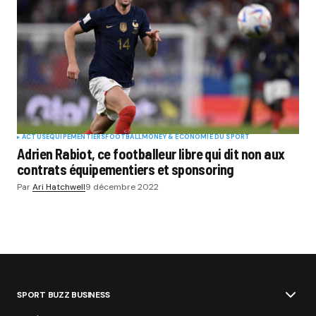
ACTUS
EQUIPEMENTIERS
FOOTBALL
MONEY & ÉCONOMIE DU SPORT
Adrien Rabiot, ce footballeur libre qui dit non aux
contrats équipementiers et sponsoring
Par
Ari Hatchwell
9 décembre 2022
SPORT BUZZ BUSINESS