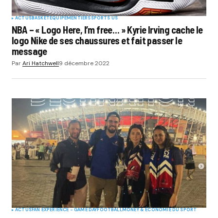
ACTUS
BASKET
EQUIPEMENTIERS
SPORTS US
NBA – « Logo Here, I’m free… » Kyrie Irving cache le
logo Nike de ses chaussures et fait passer le
message
Par
Ari Hatchwell
9 décembre 2022
ACTUS
FAN EXPERIENCE - GAME DAY
FOOTBALL
MONEY & ÉCONOMIE DU SPORT