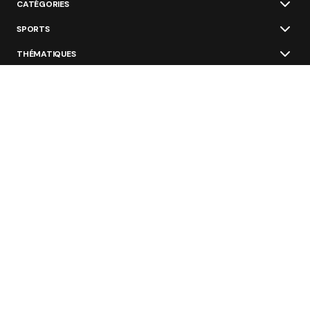
CATÉGORIES
SPORTS
THÉMATIQUES
ÉCOSYSTÈME
ÉCOLES ET FORMATIONS
NOS OFFRES
GROUPE NAVYMEDIA SPORT
Restez au courant des nouvelles les plus
importantes du sport business
Valider
Dans votre boite e-mail (1 fois par semaine).