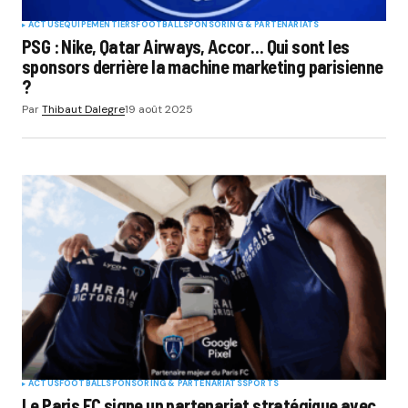
ACTUS
EQUIPEMENTIERS
FOOTBALL
SPONSORING & PARTENARIATS
PSG : Nike, Qatar Airways, Accor… Qui sont les
sponsors derrière la machine marketing parisienne
?
Par
Thibaut Dalegre
19 août 2025
ACTUS
FOOTBALL
SPONSORING & PARTENARIATS
SPORTS
Le Paris FC signe un partenariat stratégique avec