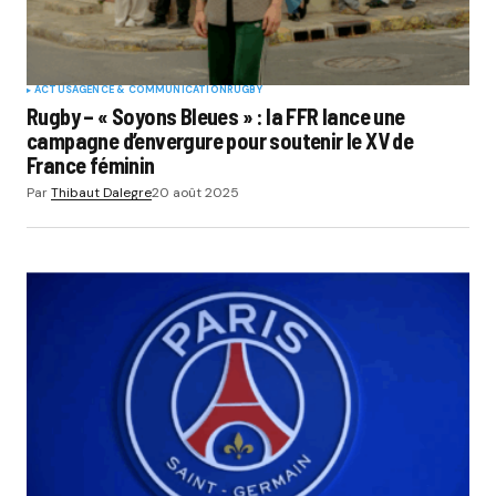
ACTUS
AGENCE & COMMUNICATION
RUGBY
Rugby – « Soyons Bleues » : la FFR lance une
campagne d’envergure pour soutenir le XV de
France féminin
Par
Thibaut Dalegre
20 août 2025