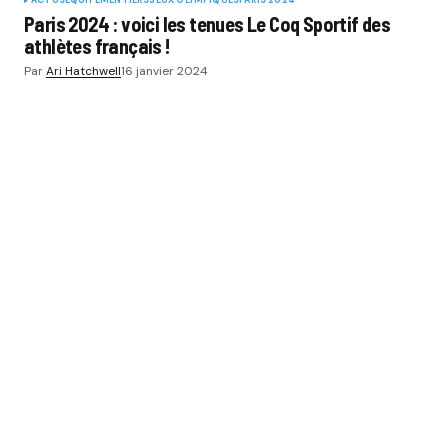
Paris 2024 : voici les tenues Le Coq Sportif des
athlètes français !
Par
Ari Hatchwell
16 janvier 2024
SPORT BUZZ BUSINESS
CATÉGORIES
SPORTS
THÉMATIQUES
ÉCOSYSTÈME
ÉCOLES ET FORMATIONS
NOS OFFRES