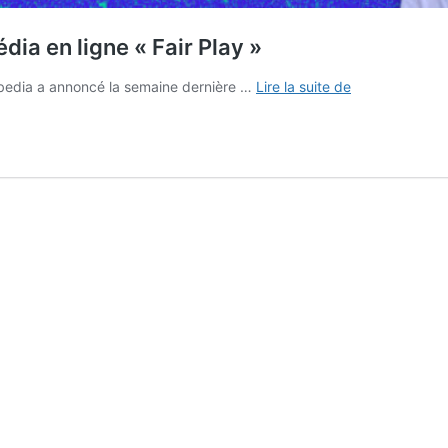
ia en ligne « Fair Play »
Webedia
bedia a annoncé la semaine dernière …
Lire la suite de
et
Alexandre
Ruiz
lancent
le
média
en
ligne
« Fair
Play »