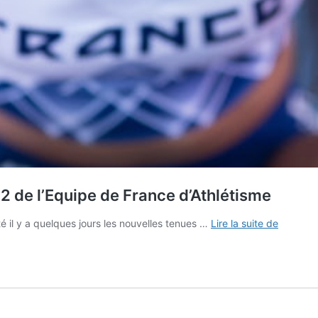
2 de l’Equipe de France d’Athlétisme
adidas
é il y a quelques jours les nouvelles tenues …
Lire la suite de
dévoile
les
nouvelle
tenues
2022
de