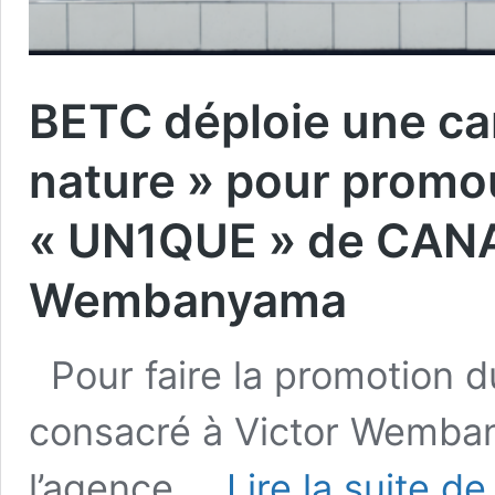
BETC déploie une c
nature » pour promo
« UN1QUE » de CANA
Wembanyama
Pour faire la promotion 
consacré à Victor Wemba
B
l’agence …
Lire la suite de
d