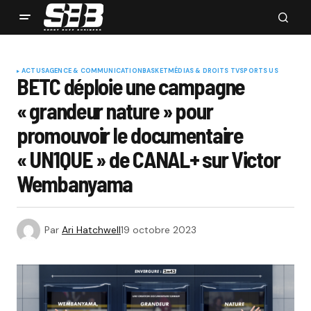
ACTUS
AGENCE & COMMUNICATION
BASKET
MÉDIAS & DROITS TV
SPORTS US
BETC déploie une campagne
« grandeur nature » pour
promouvoir le documentaire
« UN1QUE » de CANAL+ sur Victor
Wembanyama
Par
Ari Hatchwell
19 octobre 2023