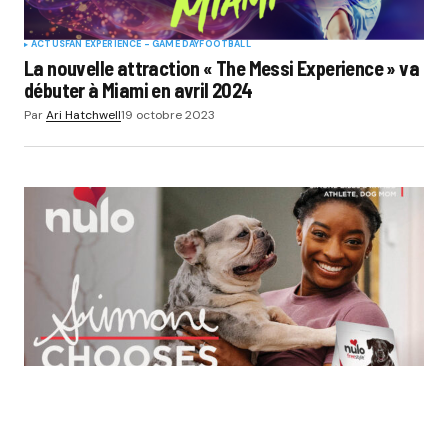
ACTUS
FAN EXPERIENCE - GAME DAY
FOOTBALL
La nouvelle attraction « The Messi Experience » va
débuter à Miami en avril 2024
Par
Ari Hatchwell
19 octobre 2023
ACTUS
AUTRES SPORTS
JEUX OLYMPIQUES
Sponsoring – La marque de nutrition pour animaux