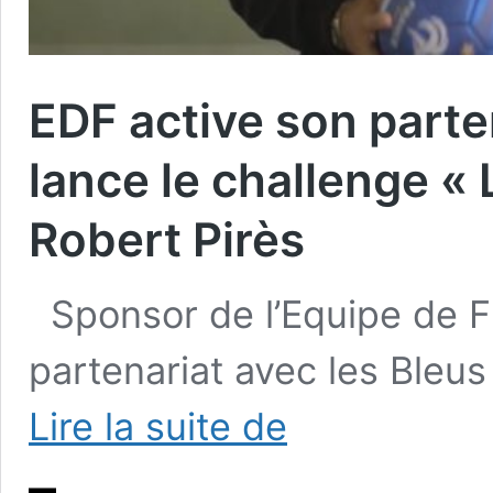
EDF active son parten
lance le challenge «
Robert Pirès
Sponsor de l’Equipe de F
partenariat avec les Bleus
EDF
Lire la suite de
active
son
partenariat