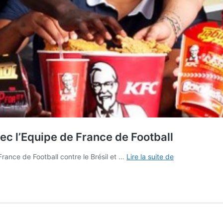
c l’Equipe de France de Football
Comment
ance de Football contre le Brésil et …
Lire la suite de
KFC
active
son
partenariat
avec
l’Equipe