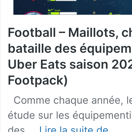
Football – Maillots,
bataille des équipeme
Uber Eats saison 20
Footpack)
Comme chaque année, le 
étude sur les équipementi
Football
des …
Lire la suite de
–