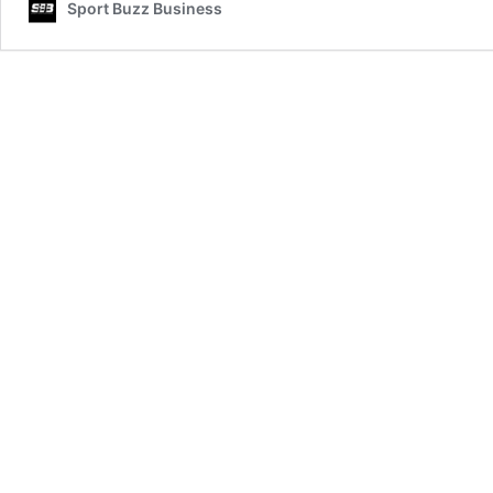
Sport Buzz Business
Fan
Experience,
Communication…
Le
Rugby
Club
Toulonnais
dévoile
ses
ambitions
pour
2023-
2028