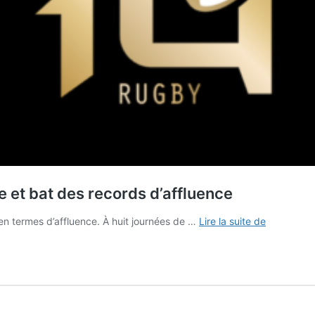
e et bat des records d’affluence
Rugby
en termes d’affluence. À huit journées de …
Lire la suite de
–
Le
Top
14
continue
sur