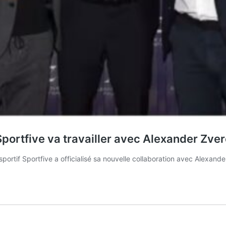
Sportfive va travailler avec Alexander Zve
portif Sportfive a officialisé sa nouvelle collaboration avec Alexand