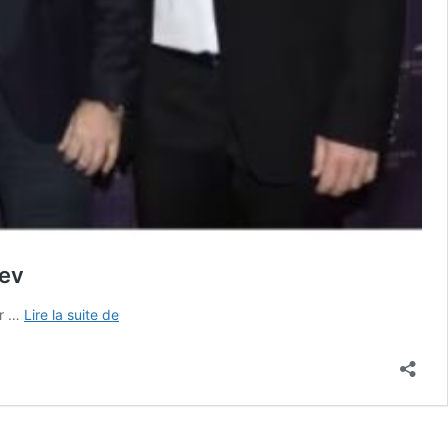
rev
Tennis
er …
Lire la suite de
–
L’agence
de
marketing
sportif
Sportfive