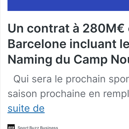
Un contrat à 280M€ e
Barcelone incluant le
Naming du Camp No
Qui sera le prochain spon
saison prochaine en rem
Un
suite de
contrat
à
280M€
Sport Buzz Business
entre