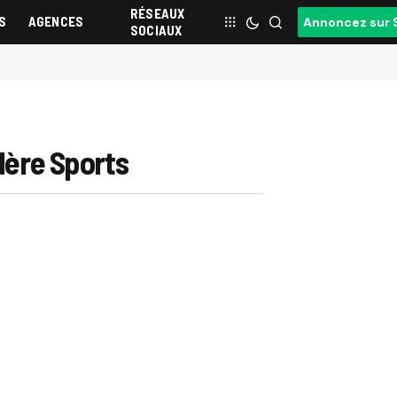
RÉSEAUX
S
AGENCES
Annoncez sur 
SOCIAUX
rdère Sports