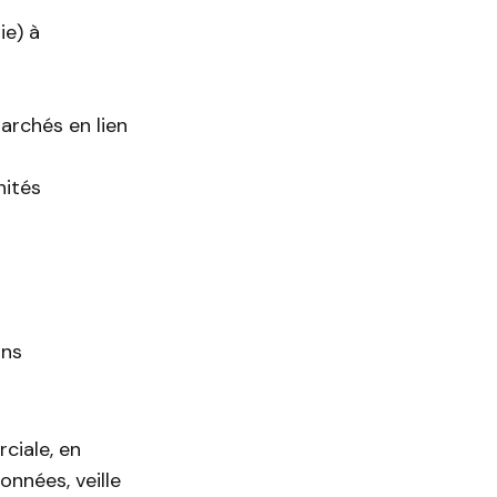
ie) à
archés en lien
nités
ons
ciale, en
onnées, veille