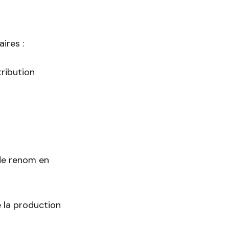
ires :
tribution
de renom en
 la production