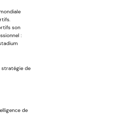
mondiale
tifs.
rtifs son
ssionnel :
 stadium
stratégie de
telligence de