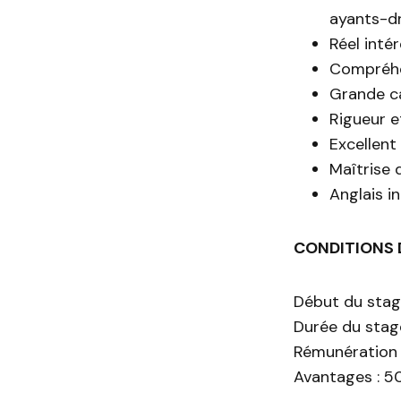
ayants-dr
Réel inté
Compréhe
Grande ca
Rigueur e
Excellent
Maîtrise 
Anglais i
CONDITIONS 
Début du stage
Durée du stage
Rémunération 
Avantages : 50