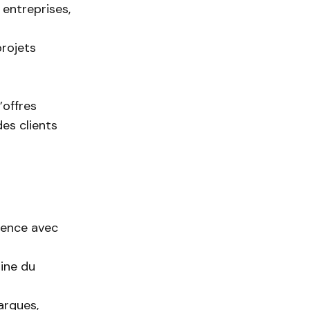
 entreprises,
projets
’offres
es clients
rence avec
ine du
arques,