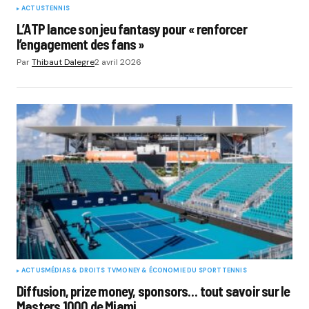
ACTUS
TENNIS
L’ATP lance son jeu fantasy pour « renforcer
l’engagement des fans »
Par
Thibaut Dalegre
2 avril 2026
ACTUS
MÉDIAS & DROITS TV
MONEY & ÉCONOMIE DU SPORT
TENNIS
Diffusion, prize money, sponsors… tout savoir sur le
Masters 1000 de Miami