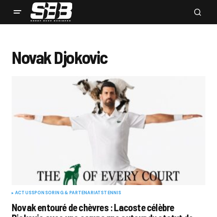
Novak Djokovic
ACTUS
SPONSORING & PARTENARIATS
TENNIS
Novak entouré de chèvres : Lacoste célèbre