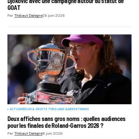
Djokovic avec une campagne autour du statut de
GOAT
Par
Thibaut Dalegre
26 juin 2026
ACTUS
MÉDIAS & DROITS TV
ROLAND GARROS
TENNIS
Deux affiches sans gros noms : quelles audiences
pour les finales de Roland-Garros 2026 ?
Par
Thibaut Dalegre
8 juin 2026