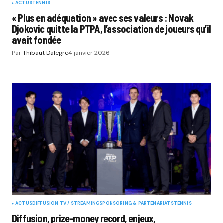
ACTUS
TENNIS
« Plus en adéquation » avec ses valeurs : Novak
Djokovic quitte la PTPA, l’association de joueurs qu’il
avait fondée
Par
Thibaut Dalegre
4 janvier 2026
ACTUS
DIFFUSION TV / STREAMING
SPONSORING & PARTENARIATS
TENNIS
Diffusion, prize-money record, enjeux,