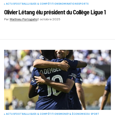
ACTUS
FOOTBALL
LIGUES & COMPÉTITIONS
NOMINATIONS
SPORTS
Olivier Létang élu président du Collège Ligue 1
Par
Mathieu Portogallo
2 octobre 2025
ACTUS
FOOTBALL
LIGUES & COMPÉTITIONS
MONEY & ÉCONOMIE DU SPORT