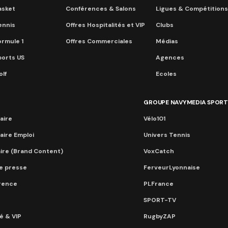
asket
Conférences & Salons
Ligues & Compétitions
ennis
Offres Hospitalités et VIP
Clubs
ormule 1
Offres Commerciales
Médias
ports US
Agences
lf
Ecoles
GROUPE NAVYMEDIA SPORT
aire
Vélo101
aire Emploi
Univers Tennis
aire (Brand Content)
VoxCatch
e presse
FerveurLyonnaise
érence
PLFrance
SPORT-TV
té & VIP
RugbyZAP