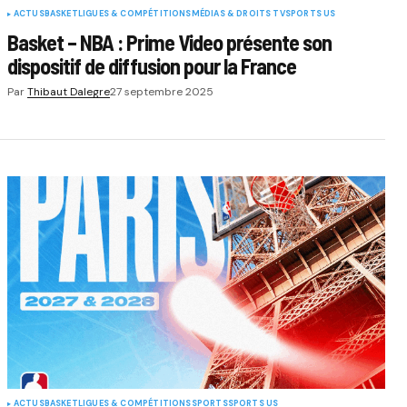
ACTUS
BASKET
LIGUES & COMPÉTITIONS
MÉDIAS & DROITS TV
SPORTS US
Basket – NBA : Prime Video présente son
dispositif de diffusion pour la France
Par
Thibaut Dalegre
27 septembre 2025
ACTUS
BASKET
LIGUES & COMPÉTITIONS
SPORTS
SPORTS US