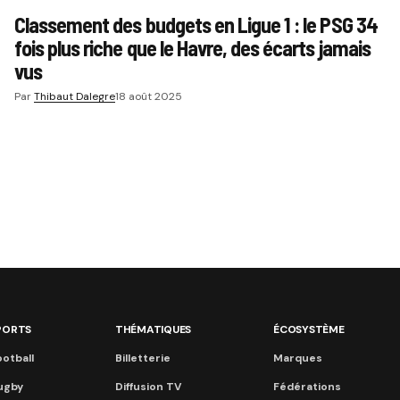
Classement des budgets en Ligue 1 : le PSG 34
fois plus riche que le Havre, des écarts jamais
vus
Par
Thibaut Dalegre
18 août 2025
PORTS
THÉMATIQUES
ÉCOSYSTÈME
otball
Billetterie
Marques
ugby
Diffusion TV
Fédérations