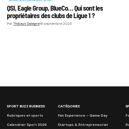
MONEY & ÉCONOMIE DU SPORT
QSI, Eagle Group, BlueCo… Qui sont les
propriétaires des clubs de Ligue 1 ?
Par
Thibaut Dalegre
18 septembre 2025
SPORT BUZZ BUSINESS
CATÉGORIES
S
Rubriques et sports
Fan Experience – Game Day
Fo
Calendrier Sport 2026
Startups & Entrepreneuriat
R