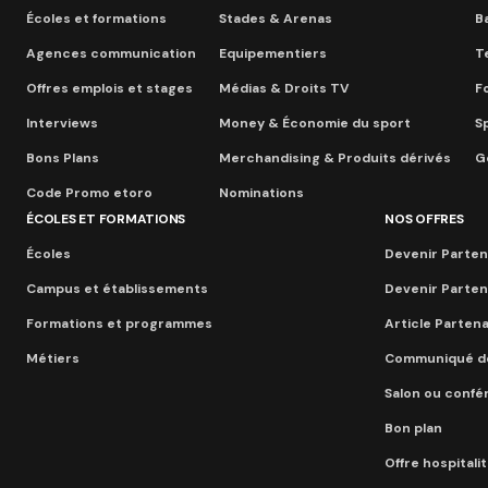
Écoles et formations
Stades & Arenas
B
Agences communication
Equipementiers
T
Offres emplois et stages
Médias & Droits TV
F
Interviews
Money & Économie du sport
S
Bons Plans
Merchandising & Produits dérivés
Go
Code Promo etoro
Nominations
ÉCOLES ET FORMATIONS
NOS OFFRES
Écoles
Devenir Parten
Campus et établissements
Devenir Parten
Formations et programmes
Article Parten
Métiers
Communiqué d
Salon ou conf
Bon plan
Offre hospitali