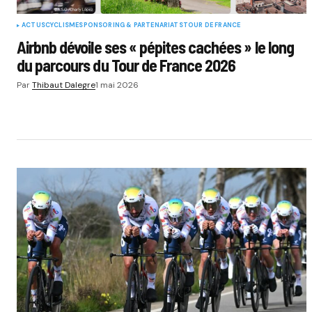
ACTUS
CYCLISME
SPONSORING & PARTENARIATS
TOUR DE FRANCE
Airbnb dévoile ses « pépites cachées » le long
du parcours du Tour de France 2026
Par
Thibaut Dalegre
1 mai 2026