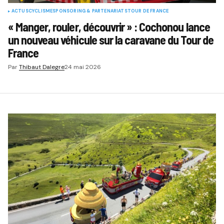
ACTUS
CYCLISME
SPONSORING & PARTENARIATS
TOUR DE FRANCE
« Manger, rouler, découvrir » : Cochonou lance
un nouveau véhicule sur la caravane du Tour de
France
Par
Thibaut Dalegre
24 mai 2026