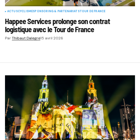
ACTUS
CYCLISME
SPONSORING & PARTENARIATS
TOUR DE FRANCE
Happee Services prolonge son contrat
logistique avec le Tour de France
Par
Thibaut Dalegre
15 avril 2026