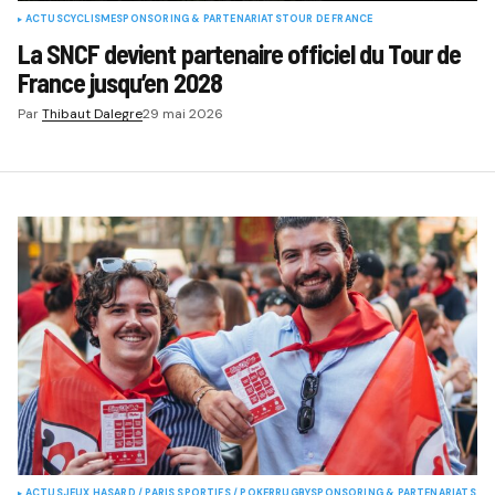
ACTUS
CYCLISME
SPONSORING & PARTENARIATS
TOUR DE FRANCE
La SNCF devient partenaire officiel du Tour de
France jusqu’en 2028
Par
Thibaut Dalegre
29 mai 2026
ACTUS
JEUX HASARD / PARIS SPORTIFS / POKER
RUGBY
SPONSORING & PARTENARIATS