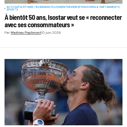
ACTUS
ATHLÉTISME / RUNNING
CYCLISME
INTERVIEW
SPONSORING & PARTENARIATS
SPORTS
À bientôt 50 ans, Isostar veut se « reconnecter
avec ses consommateurs »
Par
Mathieu Poplimont
10 juin 2026