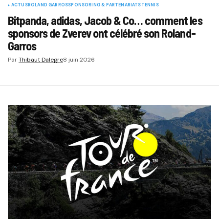
ACTUS
ROLAND GARROS
SPONSORING & PARTENARIATS
TENNIS
Bitpanda, adidas, Jacob & Co… comment les
sponsors de Zverev ont célébré son Roland-
Garros
Par
Thibaut Dalegre
8 juin 2026