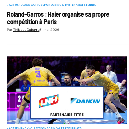
ACTUS
ROLAND GARROS
SPONSORING & PARTENARIATS
TENNIS
Roland-Garros : Haier organise sa propre
compétition à Paris
Par
Thibaut Dalegre
31 mai 2026
ACTUS
HAND-VOLLEY
SPONSORING & PARTENARIATS