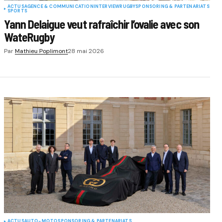
ACTUS
AGENCE & COMMUNICATION
INTERVIEW
RUGBY
SPONSORING & PARTENARIATS
SPORTS
Yann Delaigue veut rafraîchir l’ovalie avec son
WateRugby
Par
Mathieu Poplimont
28 mai 2026
ACTUS
AUTO-MOTO
SPONSORING & PARTENARIATS