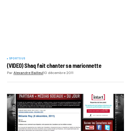
Your Name
*
Your E-mail
*
SPORTS US
(VIDEO) Shaq fait chanter sa marionnette
Par
Alexandre Bailleul
10 décembre 2011
Submit Comment