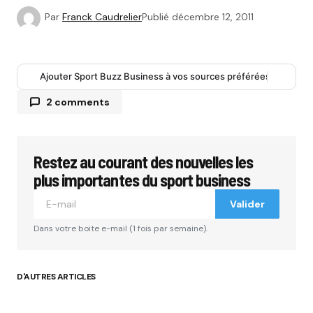
Par
Franck Caudrelier
Publié
décembre 12, 2011
Ajouter Sport Buzz Business à vos sources préférées
2 comments
Steph C.
12 décembre 2011 à 11 h 23 min
Superbe article!
Restez au courant des nouvelles les
plus importantes du sport business
Répondre
Valider
Dans votre boite e-mail (1 fois par semaine).
Votre adresse e-mail ne sera pas publiée.
Les
champs obligatoires sont indiqués avec
*
D'AUTRES ARTICLES
Comment
*