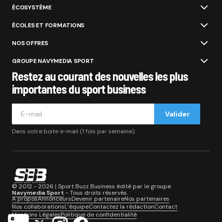
ÉCOSYSTÈME
ÉCOLES ET FORMATIONS
NOS OFFRES
GROUPE NAVYMEDIA SPORT
Restez au courant des nouvelles les plus
importantes du sport business
Valider
Dans votre boite e-mail (1 fois par semaine).
© 2012 - 2026 | Sport Buzz Business édité par le groupe
Navymedia Sport
- Tous droits réservés.
A propos
Annonceurs
Devenir partenaire
Nos partenaires
Nos collaborations
L’équipe
Contactez la rédaction
Contact
Mentions Légales
Politique de confidentialité