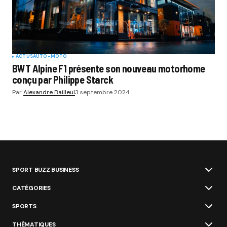
ACTUS
AUTO-MOTO
BWT Alpine F1 présente son nouveau motorhome
conçu par Philippe Starck
Par
Alexandre Bailleul
3 septembre 2024
SPORT BUZZ BUSINESS
CATÉGORIES
SPORTS
THÉMATIQUES