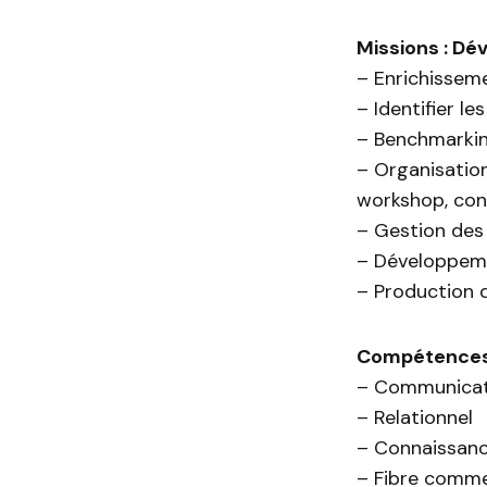
Missions : D
– Enrichissem
– Identifier l
– Benchmarkin
– Organisatio
workshop, con
– Gestion des
– Développeme
– Production d
Compétences
– Communicati
– Relationnel
– Connaissance
– Fibre comme