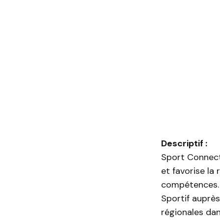
Descriptif :
Sport Connect
et favorise la
compétences. 
Sportif auprès
régionales da