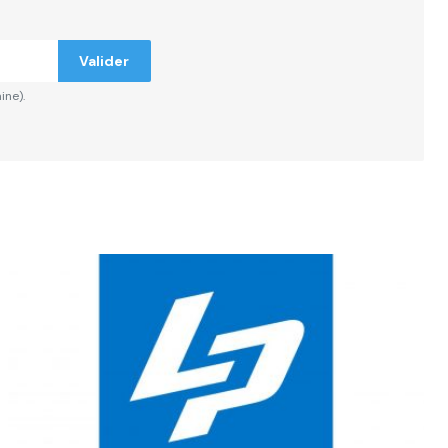
Valider
ine).