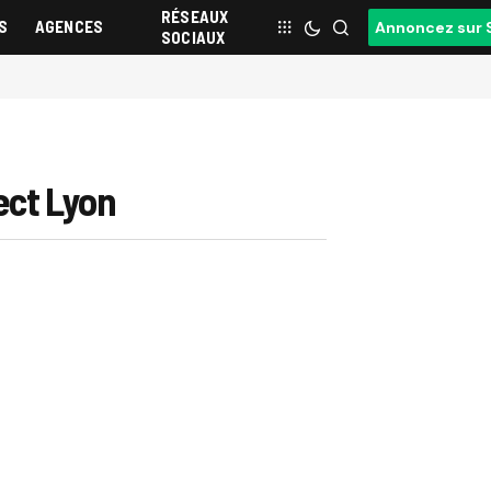
RÉSEAUX
S
AGENCES
Annoncez sur 
SOCIAUX
nect Lyon