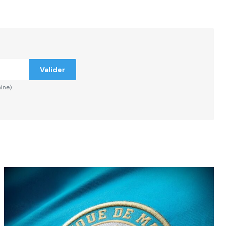
Valider
ine).