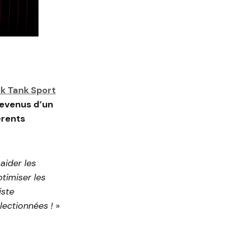
k Tank Sport
 revenus d’un
érents
aider les
timiser les
iste
lectionnées !
»