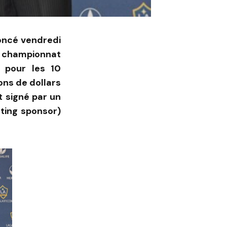
oncé vendredi
e championnat
 pour les 10
ons de dollars
t signé par un
nting sponsor)