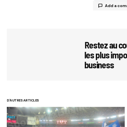
Add a co
Votre adres
avec
*
Restez au co
les plus imp
Comment
business
Your Name
D'AUTRES ARTICLES
Submit 