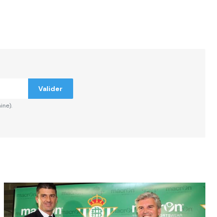
ndiqués
Valider
ine).