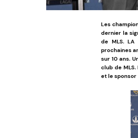
Les champions
dernier la s
de MLS. LA 
prochaines an
sur 10 ans. U
club de MLS. 
et le sponsor 