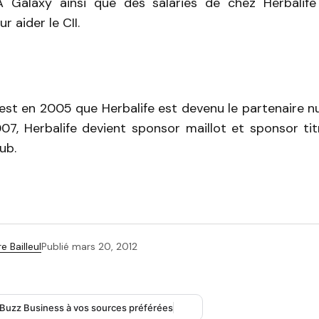
A Galaxy ainsi que des salariés de chez Herbalife
r aider le CII.
’est en 2005 que Herbalife est devenu le partenaire n
007, Herbalife devient sponsor maillot et sponsor tit
ub.
e Bailleul
Publié
mars 20, 2012
 Buzz Business à vos sources préférées