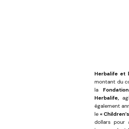
Herbalife et
montant du con
la
Fondatio
Herbalife,
agi
également ann
le
« Children’s
dollars pour 