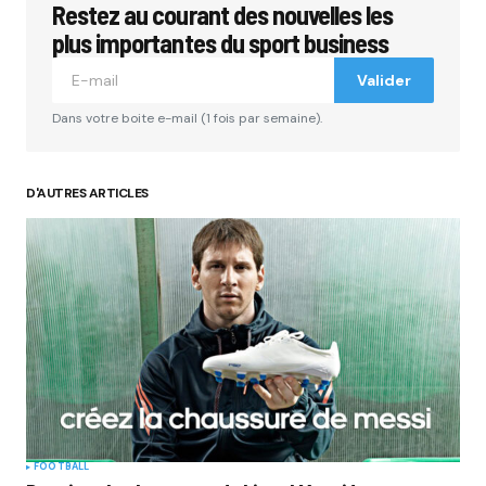
Restez au courant des nouvelles les
Votre adresse e-mail ne sera pas publiée.
Les
champs obligatoires sont indiqués avec
*
plus importantes du sport business
Valider
Comment
*
Dans votre boite e-mail (1 fois par semaine).
D'AUTRES ARTICLES
Your Name
*
Your E-mail
*
Submit Comment
FOOTBALL