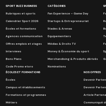
SPORT BUZZ BUSINESS
CATÉGORIES
S
Rubriques et sports
Fan Experience – Game Day
Fo
Calendrier Sport 2026
Startups & Entrepreneuriat
R
Écoles et formations
Stades & Arenas
B
Agences communication
Equipementiers
T
Offres emplois et stages
Médias & Droits TV
F
Interviews
Money & Économie du sport
S
Bons Plans
Merchandising & Produits dérivés
Go
Code Promo etoro
Nominations
ÉCOLES ET FORMATIONS
NOS OFFRES
Écoles
Devenir Parten
Campus et établissements
Devenir Parten
Formations et programmes
Article Parten
Métiers
Communiqué d