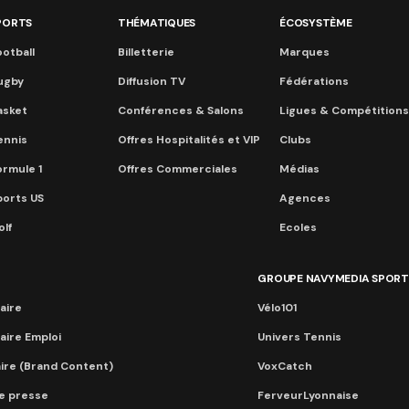
PORTS
THÉMATIQUES
ÉCOSYSTÈME
otball
Billetterie
Marques
ugby
Diffusion TV
Fédérations
asket
Conférences & Salons
Ligues & Compétitions
ennis
Offres Hospitalités et VIP
Clubs
ormule 1
Offres Commerciales
Médias
ports US
Agences
lf
Ecoles
GROUPE NAVYMEDIA SPORT
aire
Vélo101
aire Emploi
Univers Tennis
aire (Brand Content)
VoxCatch
e presse
FerveurLyonnaise