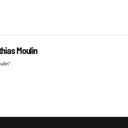
thias Moulin
lin”.