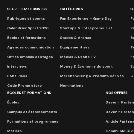
SPORT BUZZ BUSINESS
CATÉGORIES
S
Rubriques et sports
Fan Experience – Game Day
Fo
Calendrier Sport 2026
Startups & Entrepreneuriat
R
Écoles et formations
Stades & Arenas
B
Agences communication
Equipementiers
T
Offres emplois et stages
Médias & Droits TV
F
Interviews
Money & Économie du sport
S
Bons Plans
Merchandising & Produits dérivés
Go
Code Promo etoro
Nominations
ÉCOLES ET FORMATIONS
NOS OFFRES
Écoles
Devenir Parten
Campus et établissements
Devenir Parten
Formations et programmes
Article Parten
Métiers
Communiqué d