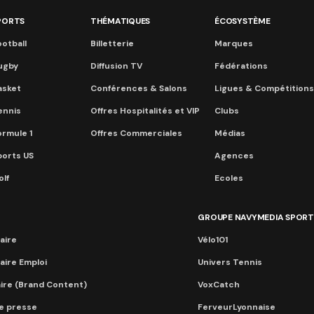
PORTS
THÉMATIQUES
ÉCOSYSTÈME
otball
Billetterie
Marques
ugby
Diffusion TV
Fédérations
asket
Conférences & Salons
Ligues & Compétitions
ennis
Offres Hospitalités et VIP
Clubs
ormule 1
Offres Commerciales
Médias
ports US
Agences
lf
Ecoles
GROUPE NAVYMEDIA SPORT
aire
Vélo101
aire Emploi
Univers Tennis
aire (Brand Content)
VoxCatch
e presse
FerveurLyonnaise