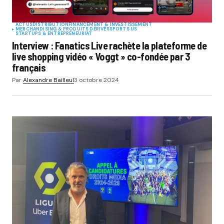
ACTUS
DISTRIBUTION
FINANCEMENT & INVESTISSEMENT
MERCHANDISING & PRODUITS DÉRIVÉS
SPORTS US
STARTUPS & ENTREPRENEURIAT
Interview : Fanatics Live rachète la plateforme de
live shopping vidéo « Voggt » co-fondée par 3
français
Par
Alexandre Bailleul
3 octobre 2024