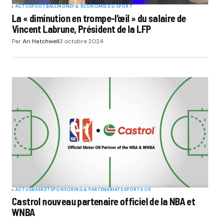
ACTUS
FOOTBALL
MONEY & ÉCONOMIE DU SPORT
La « diminution en trompe-l’œil » du salaire de
Vincent Labrune, Président de la LFP
Par
Ari Hatchwell
3 octobre 2024
ACTUS
BASKET
SPONSORING & PARTENARIATS
SPORTS US
Castrol nouveau partenaire officiel de la NBA et
WNBA