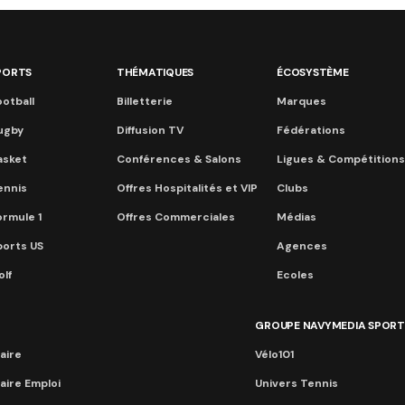
PORTS
THÉMATIQUES
ÉCOSYSTÈME
otball
Billetterie
Marques
ugby
Diffusion TV
Fédérations
asket
Conférences & Salons
Ligues & Compétitions
ennis
Offres Hospitalités et VIP
Clubs
ormule 1
Offres Commerciales
Médias
ports US
Agences
lf
Ecoles
GROUPE NAVYMEDIA SPORT
aire
Vélo101
aire Emploi
Univers Tennis