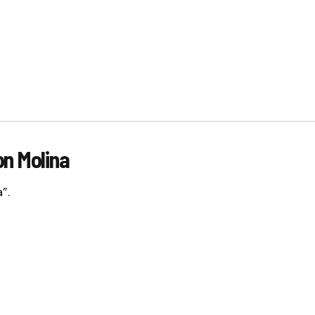
on Molina
”.