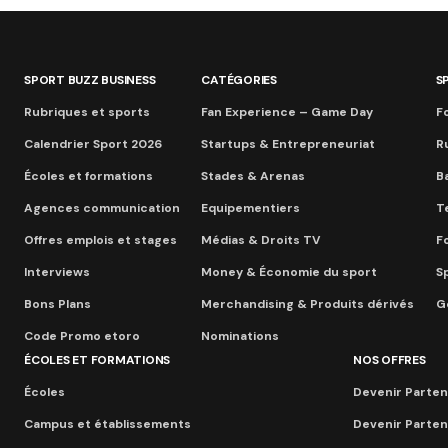
SPORT BUZZ BUSINESS
CATÉGORIES
S
Rubriques et sports
Fan Experience – Game Day
Fo
Calendrier Sport 2026
Startups & Entrepreneuriat
R
Écoles et formations
Stades & Arenas
B
Agences communication
Equipementiers
T
Offres emplois et stages
Médias & Droits TV
F
Interviews
Money & Économie du sport
S
Bons Plans
Merchandising & Produits dérivés
Go
Code Promo etoro
Nominations
ÉCOLES ET FORMATIONS
NOS OFFRES
Écoles
Devenir Parten
Campus et établissements
Devenir Parten