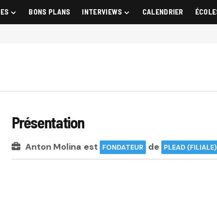
GES
BONS PLANS
INTERVIEWS
CALENDRIER
ÉCOLE
Présentation
Anton Molina
est
de
FONDATEUR
PLEAD (FILIALE)