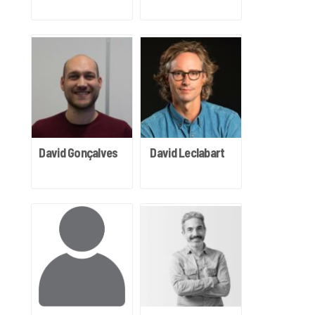
David Gonçalves
David Leclabart