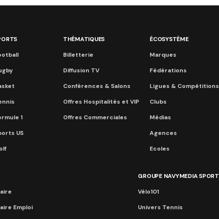
PORTS
THÉMATIQUES
ÉCOSYSTÈME
otball
Billetterie
Marques
ugby
Diffusion TV
Fédérations
asket
Conférences & Salons
Ligues & Compétitions
ennis
Offres Hospitalités et VIP
Clubs
ormule 1
Offres Commerciales
Médias
ports US
Agences
lf
Ecoles
GROUPE NAVYMEDIA SPORT
aire
Vélo101
aire Emploi
Univers Tennis