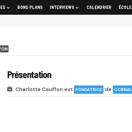
GES
BONS PLANS
INTERVIEWS
CALENDRIER
ÉCOLE
FON
Présentation
Charlotte Couffon
est
de
FONDATRICE
CORNAL