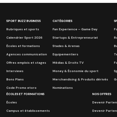
SPORT BUZZ BUSINESS
CATÉGORIES
S
Rubriques et sports
Fan Experience – Game Day
Fo
Calendrier Sport 2026
Startups & Entrepreneuriat
R
Écoles et formations
Stades & Arenas
B
Agences communication
Equipementiers
T
Offres emplois et stages
Médias & Droits TV
F
Interviews
Money & Économie du sport
S
Bons Plans
Merchandising & Produits dérivés
Go
Code Promo etoro
Nominations
ÉCOLES ET FORMATIONS
NOS OFFRES
Écoles
Devenir Parten
Campus et établissements
Devenir Parten