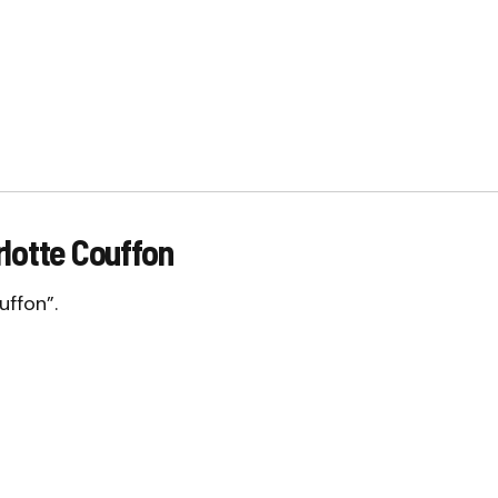
rlotte Couffon
uffon”.