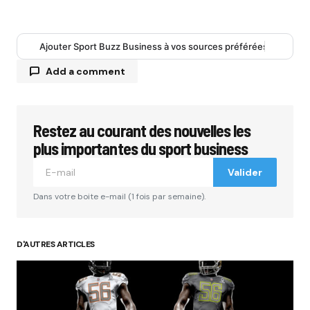
Ajouter Sport Buzz Business à vos sources préférées
Add a comment
Restez au courant des nouvelles les
Votre adresse e-mail ne sera pas publiée.
Les
champs obligatoires sont indiqués avec
*
plus importantes du sport business
Valider
Comment
*
Dans votre boite e-mail (1 fois par semaine).
D'AUTRES ARTICLES
Your Name
*