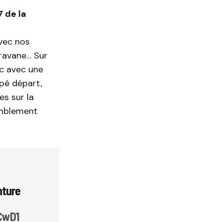
7 de la
ec ‎nos
aravane… Sur
ic avec une
pé départ,
es sur la
emblement
nture
CwD1