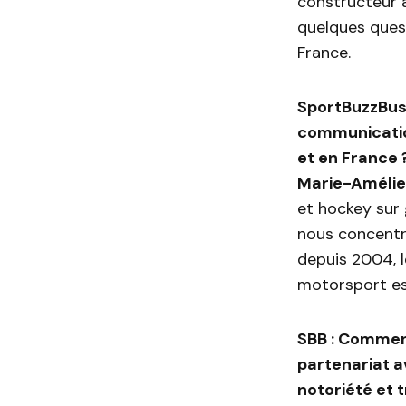
constructeur 
quelques ques
France.
SportBuzzBusi
communication
et en France 
Marie-Amélie 
et hockey sur 
nous concentro
depuis 2004, l
motorsport est
SBB : Commen
partenariat a
notoriété et t