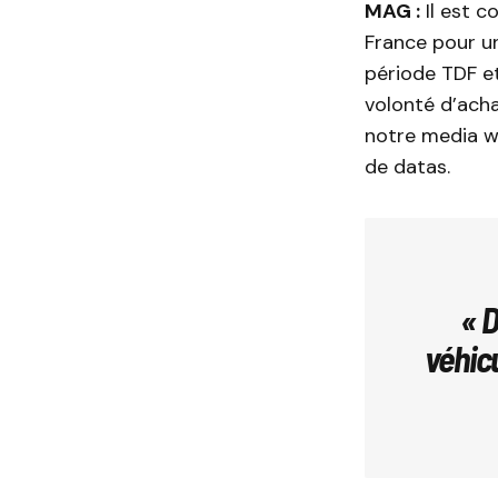
MAG :
Il est 
France pour u
période TDF et
volonté d’ach
notre media we
de datas.
« 
véhic