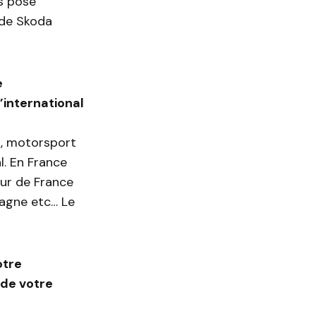
s posé
 de Skoda
e
’international
o, motorsport
l. En France
our de France
etagne etc… Le
otre
 de votre