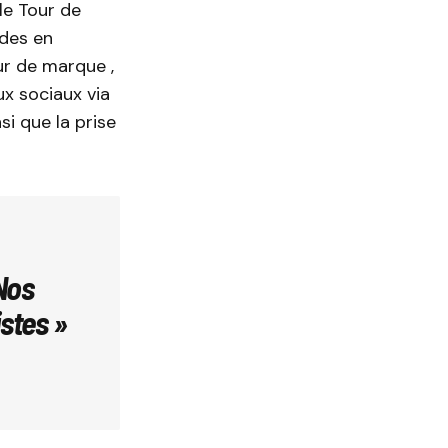
le Tour de
udes en
ur de marque ,
x sociaux via
si que la prise
Nos
stes »