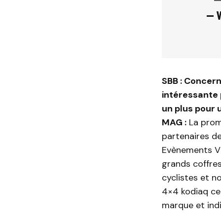
— W
SBB : Concerna
intéressante 
un plus pour
MAG :
La prom
partenaires de
Evènements VTT
grands coffre
cyclistes et 
4×4 kodiaq cet
marque et ind