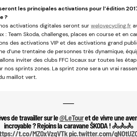
seront les principales activations pour l’édition 201
e ?
os activations digitales seront sur
welovecycling.fr
av
x : Team Skoda, challenges, places en course et en c
ons des activations VIP et des activations grand publ
ne d’une trentaine de personnes très dynamique, équi
allons inviter des clubs FFC locaux sur toutes les étap
r nos sprints zones. La sprint zone sera un vrai rass
u maillot vert.
ves de travailler sur le
@LeTour
et de vivre une ave
incroyable ? Rejoins la caravane ŠKODA ! 🚴🚴🚴
ttps://t.co/MZ0xVzqVTk
pic.twitter.com/gNOtUZ