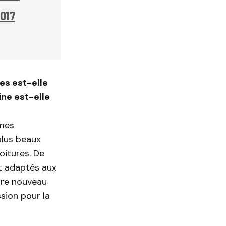
2017
tes est-elle
ine est-elle
mmes
 plus beaux
oitures. De
nt adaptés aux
tre nouveau
sion pour la