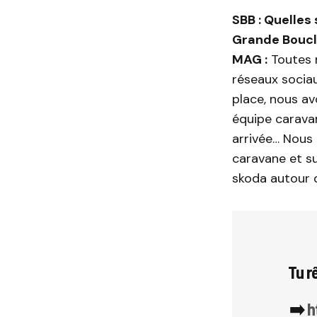
SBB : Quelles 
Grande Boucl
MAG :
Toutes n
réseaux sociau
place, nous av
équipe carava
arrivée… Nous 
caravane et su
skoda autour d
Tu rê
➡️
h