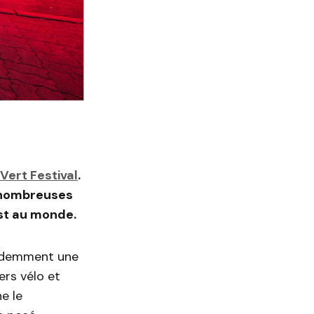
Vert Festival
.
e nombreuses
est au monde.
évidemment une
rs vélo et
e le