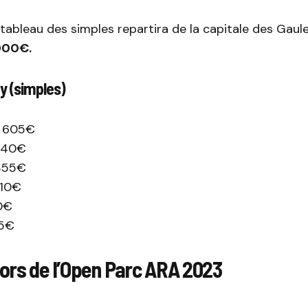
u tableau des simples repartira de la capitale des Gau
000€.
y (simples)
5 605€
 940€
 355€
 010€
80€
35€
ors de l’Open Parc ARA 2023