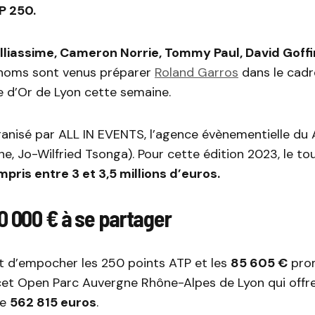
P 250.
lliassime, Cameron Norrie, Tommy Paul, David Goffin
s noms sont venus préparer
Roland Garros
dans le cadr
e d’Or de Lyon cette semaine.
ganisé par ALL IN EVENTS, l’agence évènementielle du
ne, Jo-Wilfried Tsonga). Pour cette édition 2023, le tou
pris entre 3 et 3,5 millions d’euros.
0 000 € à se partager
t d’empocher les 250 points ATP et les
85 605 €
pro
et Open Parc Auvergne Rhône-Alpes de Lyon qui offre,
de
562 815 euros
.