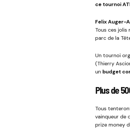
ce tournoi AT
Felix Auger-A
Tous ces joli
parc de la Têt
Un tournoi or
(Thierry Ascio
un
budget com
Plus de 50
Tous tenteron
vainqueur de c
prize money 