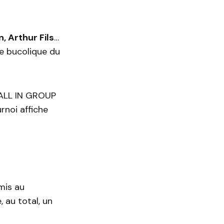
, Arthur Fils
…
e bucolique du
 ALL IN GROUP
rnoi affiche
mis au
 au total, un