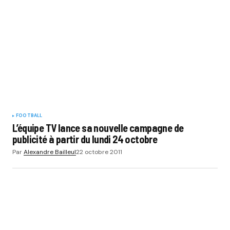
Your Name
*
Your E-mail
*
Submit Comment
FOOTBALL
L’équipe TV lance sa nouvelle campagne de
publicité à partir du lundi 24 octobre
Par
Alexandre Bailleul
22 octobre 2011