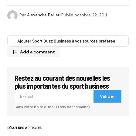
Par
Alexandre Bailleul
Publié
octobre 22, 2011
Ajouter Sport Buzz Business à vos sources préférées
Add a comment
Restez au courant des nouvelles les
Votre adresse e-mail ne sera pas publiée.
Les
champs obligatoires sont indiqués avec
*
plus importantes du sport business
Valider
Comment
*
Dans votre boite e-mail (1 fois par semaine).
D'AUTRES ARTICLES