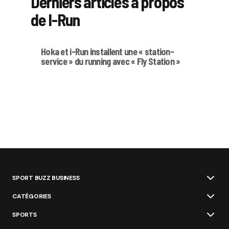
Derniers articles à propos
de I-Run
Hoka et i-Run installent une « station-
service » du running avec « Fly Station »
SPORT BUZZ BUSINESS
CATÉGORIES
SPORTS