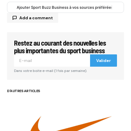
Ajouter Sport Buzz Business à vos sources préférées
Add a comment
Restez au courant des nouvelles les
Votre adresse e-mail ne sera pas publiée.
Les
champs obligatoires sont indiqués avec
*
plus importantes du sport business
Valider
Comment
*
Dans votre boite e-mail (1 fois par semaine).
D'AUTRES ARTICLES
Your Name
*
Your E-mail
*